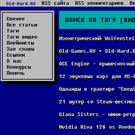
RSS сайта
RSS комментариев
В
Old-Hard.RU
Свежее
ПОИСК ПО ТЭГУ [ВИ
Все статьи
Тэги
Тэги видео
Изометрический Wolfenste
Плейлисты
Зал славы
Old-Games.RU + Old-Hard.
Ссылки
О нас
ACE Engine - крышесносны
Конкурсы
Помочь
12 звуковых карт для MS-
Однажды в трактире "Свед
21 шутер со Steam-фестив
Giana Sisters - мини-рет
Nvidia Riva 128 vs Vood