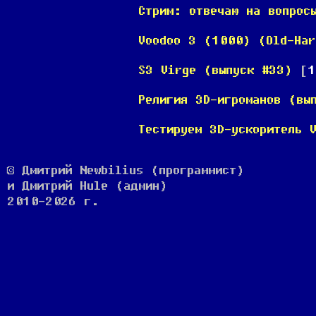
Стрим: отвечаю на вопрос
Voodoo 3 (1000) (Old-Har
S3 Virge (выпуск #33)
[
1
Религия 3D-игроманов (вы
Тестируем 3D-ускоритель 
© Дмитрий Newbilius (программист)
и Дмитрий Hule (админ)
2010-2026 г.