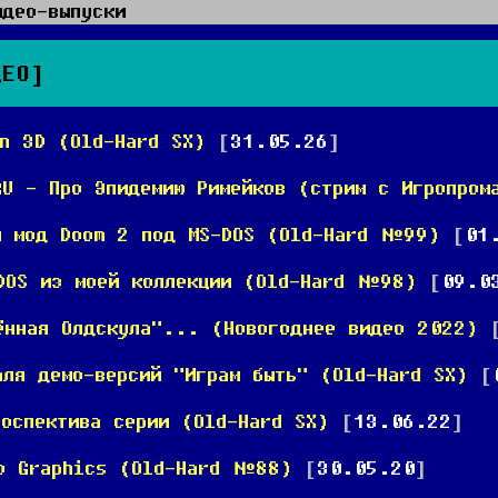
идео-выпуски
ДЕО]
in 3D (Old-Hard SX)
[
31.05.26
]
RU - Про Эпидемию Римейков (стрим с Игропром
й мод Doom 2 под MS-DOS (Old-Hard №99)
[
01
DOS из моей коллекции (Old-Hard №98)
[
09.0
ённая Олдскула"... (Новогоднее видео 2022)
аля демо-версий "Играм быть" (Old-Hard SX)
[
роспектива серии (Old-Hard SX)
[
13.06.22
]
oo Graphics (Old-Hard №88)
[
30.05.20
]