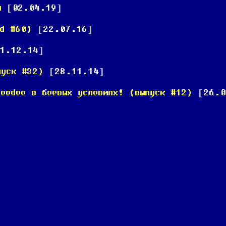
ы
[
02.04.19
]
d #60)
[
22.07.16
]
1.12.14
]
пуск #32)
[
28.11.14
]
Voodoo в боевых условиях! (выпуск #12)
[
26.0