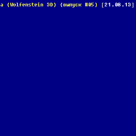
ва (Wolfenstein 3D) (выпуск #05)
[
21.08.13
]