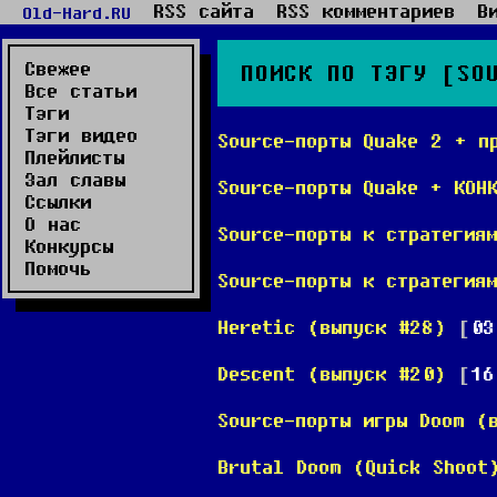
RSS сайта
RSS комментариев
В
Old-Hard.RU
Свежее
ПОИСК ПО ТЭГУ [SO
Все статьи
Тэги
Тэги видео
Source-порты Quake 2 + п
Плейлисты
Зал славы
Source-порты Quake + КОН
Ссылки
О нас
Source-порты к стратегия
Конкурсы
Помочь
Source-порты к стратегия
Heretic (выпуск #28)
[
03
Descent (выпуск #20)
[
16
Source-порты игры Doom (
Brutal Doom (Quick Shoot