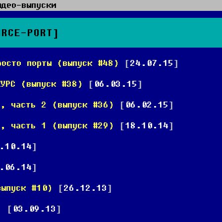
идео-выпуски
URCE-PORT]
росто порты (выпуск #48)
[
24.07.15
]
КУРС (выпуск #38)
[
06.03.15
]
м, часть 2 (выпуск #36)
[
06.02.15
]
м, часть 1 (выпуск #29)
[
18.10.14
]
.10.14
]
.06.14
]
выпуск #10)
[
26.12.13
]
)
[
03.09.13
]