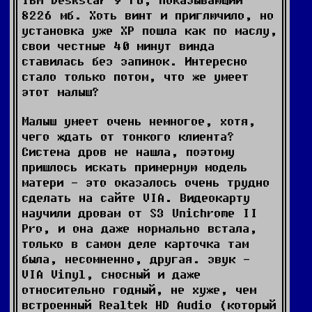
8226 мб. Хоть винт и приглючило, но
установка уже ХР пошла как по маслу,
свои честные 40 минут винда
ставилась без запинок. Интересно
стало только потом, что же умеет
этот малыш?
Малыш умеет очень немногое, хотя,
чего ждать от тонкого клиента?
Система дров не нашла, поэтому
пришлось искать примерную модель
матери - это оказалось очень трудно
сделать на сайте VIA. Видеокарту
научили дровам от S3 Unichrome II
Pro, и она даже нормально встала,
только в самом деле карточка там
была, несомненно, другая. звук -
VIA Vinyl, сносный и даже
относительно годный, не хуже, чем
встроенный Realtek HD Audio (который