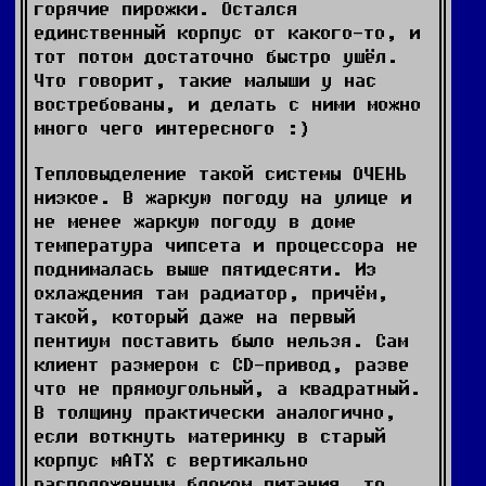
горячие пирожки. Остался
единственный корпус от какого-то, и
тот потом достаточно быстро ушёл.
Что говорит, такие малыши у нас
востребованы, и делать с ними можно
много чего интересного :)
Тепловыделение такой системы ОЧЕНЬ
низкое. В жаркую погоду на улице и
не менее жаркую погоду в доме
температура чипсета и процессора не
поднималась выше пятидесяти. Из
охлаждения там радиатор, причём,
такой, который даже на первый
пентиум поставить было нельзя. Сам
клиент размером с CD-привод, разве
что не прямоугольный, а квадратный.
В толщину практически аналогично,
если воткнуть материнку в старый
корпус мАТХ с вертикально
расположенным блоком питания, то