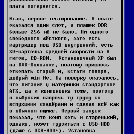
плата потеряется.
Итак, первое тестирование. В плате
оказался один слот, а плашек DDR
больше 256 мб не было. Ни одного
свободного жёсткого, зато есть
картридер под USB внутренний, есть
SD-карточка средней скорости на 8
гигов, CD-ROM. Установочный ХР был
на DVD-болванке, поэтому пришлось
откопать старый и, кстати говоря,
добрый win Me. На поверку оказалось,
что питание у материнки стандартное
АТХ, да и компоновка тоже, поэтому
я выбросил напрочь ту труху со
вспухшими кондёрами и сделал всё как
в обычном ящике. Первый запуск
показал, что комп хоть и старенький,
однако, может грузиться с USB-HDD
(даже с USB-HDD+). Установка