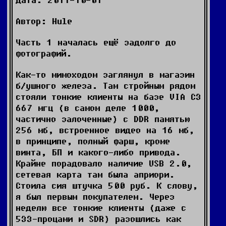
Автор: Hule
Часть 1 началась ещё задолго до
фотографий.
Как-то мимоходом заглянул в магазин
б/ушного железа. Там стройным рядом
стояли тонкие клиенты на базе VIA C3
667 мгц (в самом деле 1000,
частично залоченные) с DDR памятью
256 мб, встроенное видео на 16 мб,
в принципе, полный фарш, кроме
винта, БП и какого-либо привода.
Крайне порадовало наличие USB 2.0,
сетевая карта там была априори.
Стоила сия штучка 500 руб. К слову,
я был первым покупателем. Через
неделю все тонкие клиенты (даже с
533-процами и SDR) разошлись как