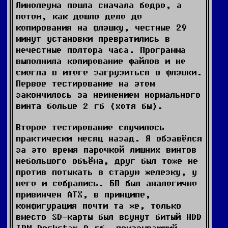
Линолеума пошла сначала бодро, а
потом, как дошло дело до
копирования на флэшку, честные 29
минут установки превратились в
нечестные полтора часа. Программа
выполнила копирование файлов и не
смогла в итоге загрузиться в флэшки.
Первое тестирование на этом
закончилось за неимением нормального
винта больше 2 гб (хотя бы).
Второе тестирование случилось
практически месяц назад. Я обзавёлся
за это время парочкой лишних винтов
небольшого объёма, друг был тоже не
против потыкать в старую железку, у
него и собрались. БП был аналогично
привинчен АТХ, в принципе,
конфигурация почти та же, только
вместо SD-карты был всунут битый HDD
IBM Deskstar 9 гб, показывающий