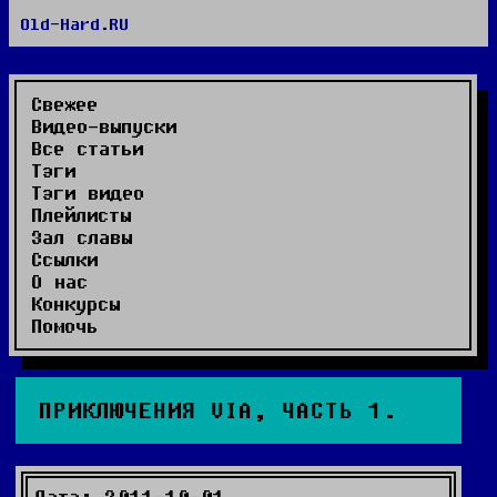
Old-Hard.RU
RSS сайта
RSS комментариев
Видео-выпуски
Свежее
Видео-выпуски
Все статьи
Тэги
Тэги видео
Плейлисты
Зал славы
Ссылки
О нас
Конкурсы
Помочь
ПРИКЛЮЧЕНИЯ VIA, ЧАСТЬ 1.
Дата: 2011-10-01