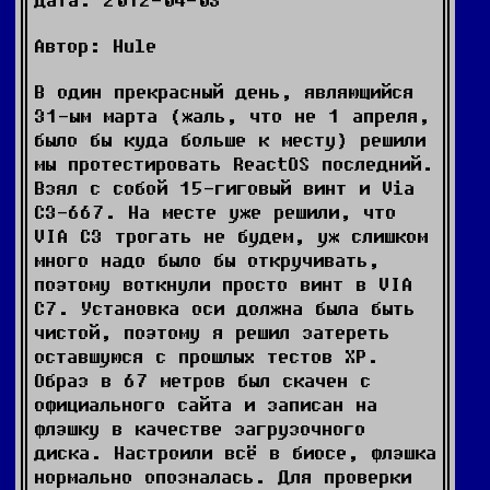
Автор: Hule
В один прекрасный день, являющийся
31-ым марта (жаль, что не 1 апреля,
было бы куда больше к месту) решили
мы протестировать ReactOS последний.
Взял с собой 15-гиговый винт и Via
C3-667. На месте уже решили, что
VIA C3 трогать не будем, уж слишком
много надо было бы откручивать,
поэтому воткнули просто винт в VIA
C7. Установка оси должна была быть
чистой, поэтому я решил затереть
оставшуюся с прошлых тестов ХР.
Образ в 67 метров был скачен с
официального сайта и записан на
флэшку в качестве загрузочного
диска. Настроили всё в биосе, флэшка
нормально опозналась. Для проверки