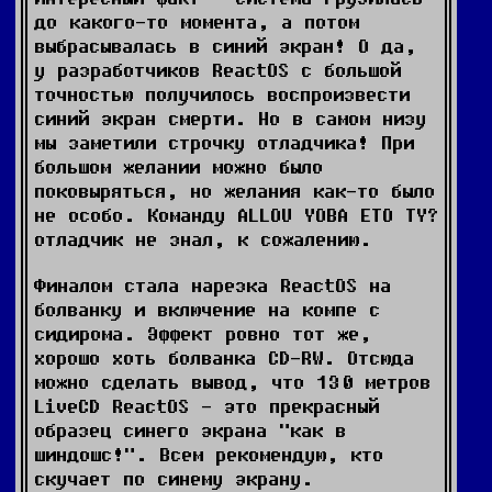
до какого-то момента, а потом
выбрасывалась в синий экран! О да,
у разработчиков ReactOS с большой
точностью получилось воспроизвести
синий экран смерти. Но в самом низу
мы заметили строчку отладчика! При
большом желании можно было
поковыряться, но желания как-то было
не особо. Команду ALLOU YOBA ETO TY?
отладчик не знал, к сожалению.
Финалом стала нарезка ReactOS на
болванку и включение на компе с
сидирома. Эффект ровно тот же,
хорошо хоть болванка CD-RW. Отсюда
можно сделать вывод, что 130 метров
LiveCD ReactOS - это прекрасный
образец синего экрана "как в
шиндошс!". Всем рекомендую, кто
скучает по синему экрану.