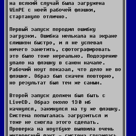
на всякий случай была загружена
WinPE с моей рабочей флэшки,
стартануло отлично.
Первый запуск породил ошибку
загрузки. Ошибка мелькала на экране
слишком быстро, и я не успевал
ничего заметить, сфотографировать
это было тоже нереально. Подозрение
упало на флэшку в самом начале.
Рабочий ноут показал, что дело не во
флэшке. Образ был скачен повторно,
но результат был тем же самым.
Второй запуск должен был быть с
LiveCD. Образ около 130 мб
качнулся, закинулся на ту же флэшку.
Система попыталась загрузиться и
тоже не смогла этого сделать.
Проверка на ноутбуке выявила очень
интересный факт - система грузилась