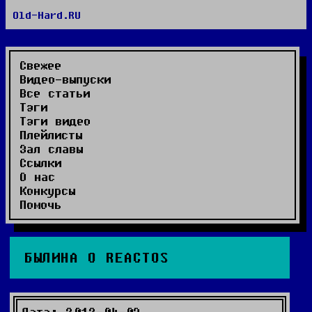
Old-Hard.RU
RSS сайта
RSS комментариев
Видео-выпуски
Свежее
Видео-выпуски
Все статьи
Тэги
Тэги видео
Плейлисты
Зал славы
Ссылки
О нас
Конкурсы
Помочь
БЫЛИНА О REACTOS
Дата: 2012-04-03