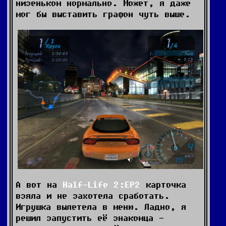
низеньком нормально. Может, я даже
мог бы выставить графон чуть выше.
А вот на
Half-Life 2:EP2
карточка
взяла и не захотела сработать.
Игрушка вылетела в меню. Ладно, я
решил запустить её знакомца -