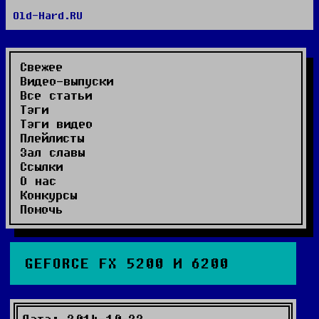
Old-Hard.RU
RSS сайта
RSS комментариев
Видео-выпуски
Свежее
Видео-выпуски
Все статьи
Тэги
Тэги видео
Плейлисты
Зал славы
Ссылки
О нас
Конкурсы
Помочь
GEFORCE FX 5200 И 6200
Дата: 2014-10-22