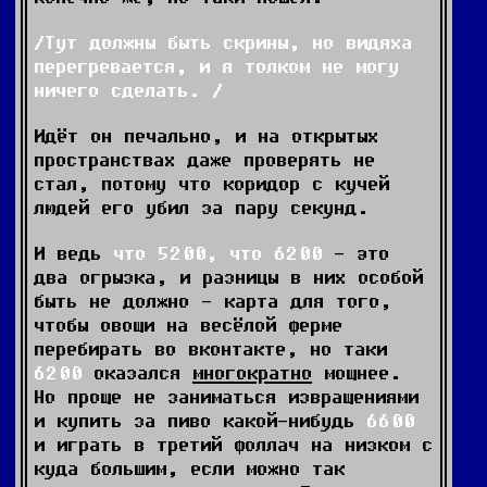
Тут должны быть скрины, но видяха
перегревается, и я толком не могу
ничего сделать.
Идёт он печально, и на открытых
пространствах даже проверять не
стал, потому что коридор с кучей
людей его убил за пару секунд.
И ведь
что 5200, что 6200
- это
два огрызка, и разницы в них особой
быть не должно - карта для того,
чтобы овощи на весёлой ферме
перебирать во вконтакте, но таки
6200
оказался
многократно
мощнее.
Но проще не заниматься извращениями
и купить за пиво какой-нибудь
6600
и играть в третий фоллач на низком с
куда большим, если можно так