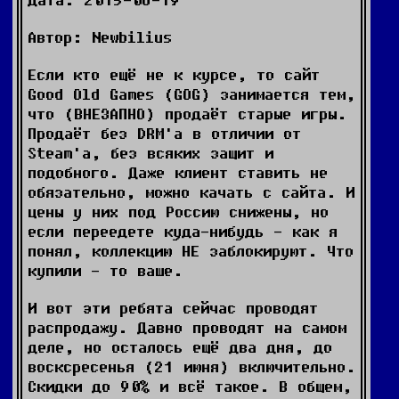
Автор: Newbilius
Если кто ещё не к курсе, то сайт
Good Old Games (GOG) занимается тем,
что (ВНЕЗАПНО) продаёт старые игры.
Продаёт без DRM'а в отличии от
Steam'а, без всяких защит и
подобного. Даже клиент ставить не
обязательно, можно качать с сайта. И
цены у них под Россию снижены, но
если переедете куда-нибудь - как я
понял, коллекцию НЕ заблокируют. Что
купили - то ваше.
И вот эти ребята сейчас проводят
распродажу. Давно проводят на самом
деле, но осталось ещё два дня, до
восксресенья (21 июня) включительно.
Скидки до 90% и всё такое. В общем,