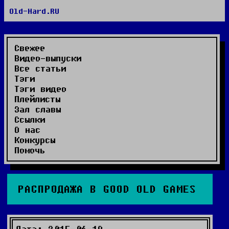
Old-Hard.RU
RSS сайта
RSS комментариев
Видео-выпуски
Свежее
Видео-выпуски
Все статьи
Тэги
Тэги видео
Плейлисты
Зал славы
Ссылки
О нас
Конкурсы
Помочь
РАСПРОДАЖА В GOOD OLD GAMES
Дата: 2015-06-19