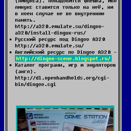
(линукса). Понадобится флешка, ибо
линукс ставится только на неё, ни
в коем случае не во внутреннюю
память.
http://a320.emulate.su/dingoo-
a320/install-dingux-rus/
Русский ресурс под Dingoo A320
http://a320.emulate.su/
Английский ресурс по Dingoo A320 -
http://dingoo-scene.blogspot.ru/
Каталог программ, игр и эмуляторов
(англ).
http://dl.openhandhelds.org/cgi-
bin/dingoo.cgi