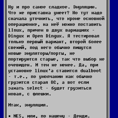
Ну и про самое сладкое. Эмуляцию.
Что же приставка умеет? Но тут надо
сначала уточнить, что кроме основной
операционке, на неё можно поставить
lInux, причем в двух вариациях –
Dingux и Open Dingux. Я тестировал
только первый вариант, второй более
свежий, под него обычно пишутся
новые эмуляторы/порты, не
портируются старые, так что выбор не
очевиден. И тем не менее. Да, при
установке linux’а ставится dualboot
– т.е., по умолчанию как обычно
грузится старая ОС, а вот если
зажать select – будет грузиться
новая, с флешки.
Итак, эмуляция.
NES, или, по нашему – Денди.