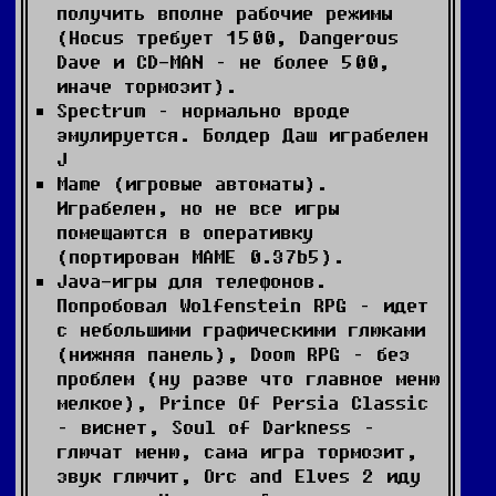
получить вполне рабочие режимы
(Hocus требует 1500, Dangerous
Dave и CD-MAN – не более 500,
иначе тормозит).
Spectrum – нормально вроде
эмулируется. Болдер Даш играбелен
J
Mame (игровые автоматы).
Играбелен, но не все игры
помещаются в оперативку
(портирован MAME 0.37b5).
Java-игры для телефонов.
Попробовал Wolfenstein RPG – идет
с небольшими графическими глюками
(нижняя панель), Doom RPG – без
проблем (ну разве что главное меню
мелкое), Prince Of Persia Classic
– виснет, Soul of Darkness –
глючат меню, сама игра тормозит,
звук глючит, Orc and Elves 2 иду