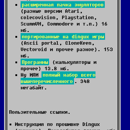
расширенная пачка эмуляторов
(разные версии Atari,
colecovision, Playstation,
ScummVM, Commodore и т.п.) 16
мб.
портированные на dingux игры
(Ascii portal, CloneKeen,
Vectoroid и прочее разное). 153
мб.
Программы
(калькуляторы и
прочее) 13.8 мб.
Ну ИЛИ
полный набор всего
вышеперечисленного
. 348
мегабайт.
Пользительные ссылки.
Инструкция по прошивке Dingux