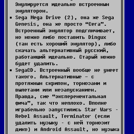
Эмулируется идеально встроенным
эмулятором.
Sega Mega Drive (2), она же Sega
Genesis, она же просто “Сега”.
Встроенный эмулятор подглючивает,
но можно либо поставить Dingux
(там есть хороший эмулятор), либо
скачать альтернативный русский,
работающий идеально. Старый можно
будет удалить.
SegaCD. Встроенный вообще не умеет
такого. Альтернативные - с
протяжным скрипом, тормозами и
вылетами или незапусканием.
Правда, сие “эксперементальная
фича”, так что неплохо. Вполне
играбельно запустились Star Wars –
Rebel Assault, Terminator (если
удалить музыку – с ней тормозит
дико) и Android Assault, но музыка