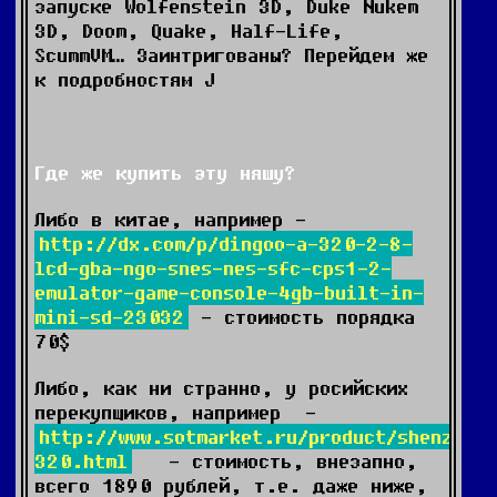
запуске Wolfenstein 3D, Duke Nukem
3D, Doom, Quake, Half-Life,
ScummVM… Заинтригованы? Перейдем же
к подробностям J
Где же купить эту няшу?
Либо в китае, например -
http://dx.com/p/dingoo-a-320-2-8-
lcd-gba-ngo-snes-nes-sfc-cps1-2-
emulator-game-console-4gb-built-in-
mini-sd-23032
- стоимость порядка
70$
Либо, как ни странно, у росийских
перекупщиков, например -
http://www.sotmarket.ru/product/shenzhen
320.html
- стоимость, внезапно,
всего 1890 рублей, т.е. даже ниже,