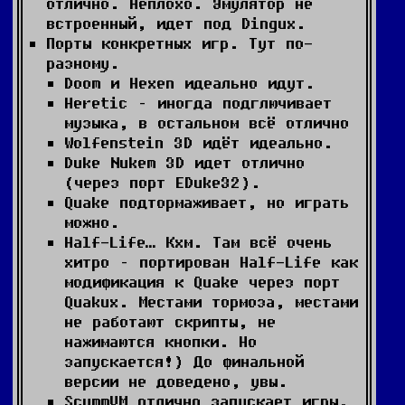
отлично. Неплохо. Эмулятор не
встроенный, идет под Dingux.
Порты конкретных игр. Тут по-
разному.
Doom и Hexen идеально идут.
Heretic – иногда подглючивает
музыка, в остальном всё отлично
Wolfenstein 3D идёт идеально.
Duke Nukem 3D идет отлично
(через порт EDuke32).
Quake подтормаживает, но играть
можно.
Half-Life… Кхм. Там всё очень
хитро – портирован Half-Life как
модификация к Quake через порт
Quakux. Местами тормоза, местами
не работают скрипты, не
нажимаются кнопки. Но
запускается!) До финальной
версии не доведено, увы.
ScummVM отлично запускает игры,