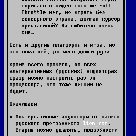
тормозов в видео того же Full
Throttle нет, но играть без
сенсорного экрана, двигая курсор
креставиной? На любителя очень
сие…
Есть и другие платформы и игры, но
это пока всё, до чего дошли руки.
Кроме всего прочего, во всех
альтернативных (русских) эмуляторах
сразу можно настроить разгон
процессора, что тоже лишним не
будет.
Скачиваем
Альтернативные эмуляторы от нашего
русского программиста
lion_rsm
.
Старые можно удалять, подробности