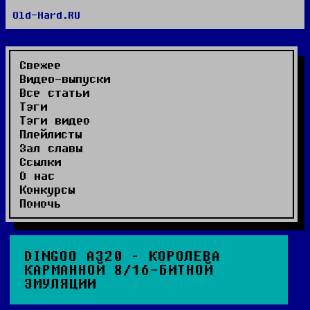
Old-Hard.RU
RSS сайта
RSS комментариев
Видео-выпуски
Свежее
Видео-выпуски
Все статьи
Тэги
Тэги видео
Плейлисты
Зал славы
Ссылки
О нас
Конкурсы
Помочь
DINGOO A320 – КОРОЛЕВА
КАРМАННОЙ 8/16-БИТНОЙ
ЭМУЛЯЦИИ