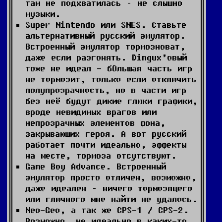
там не подхватилась – не слышно
музыки.
Super Nintendo или SNES. Ставьте
альтернативный русский эмулятор.
Встроенный эмулятор тормозноват,
даже если разгонять. Dingux’овый
тоже не идеал - бОльшая часть игр
не тормозит, только если отключить
полупрозрачность, но в части игр
без неё будут дикие глюки графики,
вроде невидимых врагов или
непрозрачных элементов фона,
закрывающих героя. А вот русский
работает почти идеально, эффекты
на месте, тормоза отсутствуют.
Game Boy Advance. Встроенный
эмулятор просто отличен, возможно,
даже идеален – ничего тормозящего
или глючного мне найти не удалось.
Neo-Geo, а так же CPS-1 / CPS-2.
Возможно, не идеально в каких-то