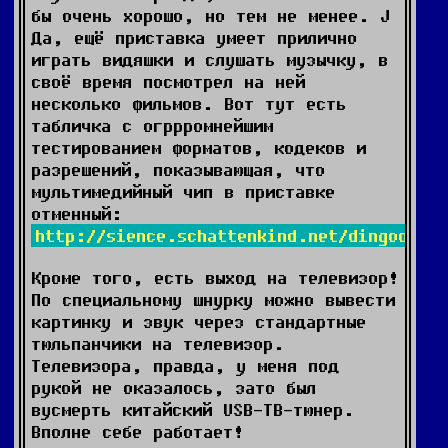
бы очень хорошо, но тем не менее. J
Да, ещё приставка умеет прилично
играть видяшки и слушать музычку, в
своё время посмотрел на ней
несколько фильмов. Вот тут есть
табличка с огррромнейшим
тестированием форматов, кодеков и
разрешений, показывающая, что
мультимедийный чип в приставке
отменный:
http://sience.schattenkind.net/dingoo/Di
Кроме того, есть выход на телевизор!
По специальному шнурку можно вывести
картинку и звук через стандартные
тюльпанчики на телевизор.
Телевизора, правда, у меня под
рукой не оказалось, зато был
вусмерть китайский USB-ТВ-тюнер.
Вполне себе работает!