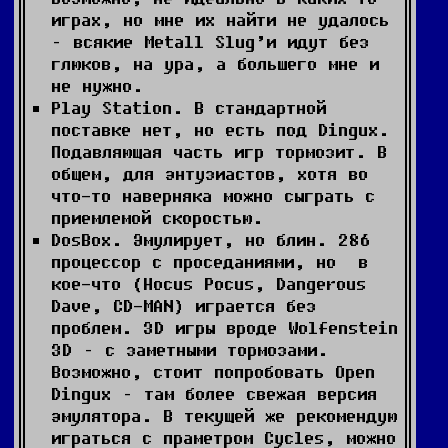
играх, но мне их найти не удалось
– всякие Metall Slug’и идут без
глюков, на ура, а большего мне и
не нужно.
Play Station. В стандартной
поставке нет, но есть под Dingux.
Подавляющая часть игр тормозит. В
общем, для энтузиастов, хотя во
что-то наверняка можно сыграть с
приемлемой скоростью.
DosBox. Эмулирует, но блин. 286
процессор с проседаниями, но в
кое-что (Hocus Pocus, Dangerous
Dave, CD-MAN) играется без
проблем. 3D игры вроде Wolfenstein
3D – с заметными тормозами.
Возможно, стоит попробовать Open
Dingux – там более свежая версия
эмулятора. В текущей же рекомендую
играться с праметром Cycles, можно