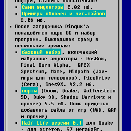
внутри, ставить обязательно!
Сами эмуляторы
2.82 мб.
Примеры обложек и чит.файлов
2.06 мб.
После загрузчика Dingux’а
понадобится ядро ОС и набор
программ. Выкладываю сразу в
нескольких архивах:
базовый набор
, включающий
избранные эмуляторы – DosBox,
Final Burn Alpha, GP2X
Spectrum, Mame, Midpath (Jav-
игры для телефонов), PicoDrive
(Сега), Snes9X. 42.2 мб.
порты
(Doom, Quake, Wolfenstein
3D, Duke 3D, Shadow Warriors и
прочее) 5.5 мб. Плюс придется
добавлять файлы от игр (WAD, GRP
и прочие)
Half-Life версии 0.1
для Quake
– для эстетов. 57 мегабайт.