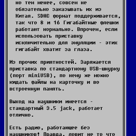
но тем менее, совсем не
обязательно заказывать их из
Китая. SDHC формат поддерживается,
так что 8 и 16 Гигабайтные флешки
работают нормально. Впрочем, если
использовать приставку
исключительно для эмуляции – этих
гигабайт хватит за глаза.
Из прочих приятностей. Заряжается
приставка по стандартному USB-шнурку
(порт miniUSB), по нему же можно
кидать файлы на карточку и во
встроенную память.
Выход на наушники имеется –
стандартный 3.5 jack, работает
отлично.
Есть радио, работающее без
наушников! Правда, ловит не то что