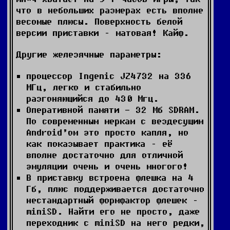
что в небольших размерах есть вполне
весомые плюсы. Поверхность белой
версии приставки – матовая! Кайф.
Другие железячные параметры:
процессор Ingenic JZ4732 на 336
МГц, легко и стабильно
разгоняющийся до 430 Мгц.
Оперативной памяти - 32 Мб SDRAM.
По современным меркам с вездесущим
Android’ом это просто капля, но
как показывает практика – её
вполне достаточно для отличной
эмуляции очень и очень многого!
В приставку встроена флешка на 4
Гб, плюс поддерживается достаточно
нестандартный формфактор флешек –
miniSD. Найти его не просто, даже
переходник с miniSD на него редки,