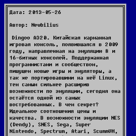
Дата: 2013-05-26
Автор: Newbilius
Dingoo A320. Китайская карманная
игровая консоль, появившаяся в 2009
году, направленная на эмуляцию 8 и
16-битных консолей. Поддержанная
программистами и сообществом,
пишущем новые игры и эмуляторы, а
так же портировавшими на неё Linux,
тем самым сильнее расширив
возможности по эмуляции, сегодня она
остаётся одной из самых
востребованных. В чем секрет?
Идеальное соотношения цены и
качества. В возможности эмуляции NES
(Dendy), SNES, Sega, Super
Nintendo, Spectrum, Atari, ScummVM,