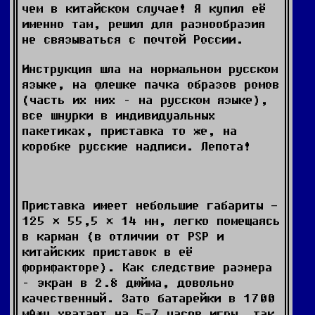
чем в китайском случае! Я купил её
именно там, решил для разнообразия
не связываться с почтой России.
Инструкция шла на нормальном русском
языке, на флешке пачка образов ромов
(часть их них – на русском языке),
все шнурки в индивидуальных
пакетиках, приставка то же, на
коробке русские надписи. Лепота!
Приставка имеет небольшие габариты -
125 × 55,5 × 14 мм, легко помещаясь
в карман (в отличии от PSP и
китайских приставок в её
формфакторе). Как следствие размера
– экран в 2.8 дюйма, довольно
качественный. Зато батарейки в 1700
мА*ч хватает на 5-7 часов игры, так