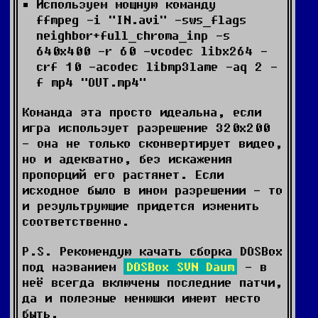
Используем мощную команду
ffmpeg -i "IN.avi" -sws_flags
neighbor+full_chroma_inp -s
640x400 -r 60 -vcodec libx264 -
crf 10 -acodec libmp3lame -aq 2 -
f mp4 "OUT.mp4"
Команда эта просто идеальна, если
игра использует разрешение 320x200
- она не только сконвертирует видео,
но и адекватно, без искажения
пропорций его растянет. Если
исходное было в ином разрешении - то
и результрующие придется изменить
соответственно.
P.S. Рекомендую качать сборка DOSBox
под названием
DOSBox SVN Daum
- в
неё всегда включены последние патчи,
да и полезные менюшки имеют место
быть.