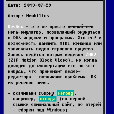
Дата: 2013-07-23
Автор: Newbilius
DosBox
- это не просто
ценный мех
мега-эмулятор, позволяющий окунуться
в DOS-игрушки и программы. Это ещё и
возможность дампить MIDI команды или
записывать видео игрового прцесса.
Запись ведётся хитрым кодеком
ZMBV
(ZIP Motion Block Video), но когда
доходит до конвертации его во что-
нибудь, что принимают видео-
редакторы - возникают проблемы. Об
их решения ниже.
скачиваем сборку
ffmpeg
,
например,
отсюда
(по первой
ссылке официальный сайт, по второй
- сборки под Windows)