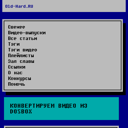
Old-Hard.RU
RSS сайта
RSS комментариев
Видео-выпуски
Свежее
Видео-выпуски
Все статьи
Тэги
Тэги видео
Плейлисты
Зал славы
Ссылки
О нас
Конкурсы
Помочь
КОНВЕРТИРУЕМ ВИДЕО ИЗ
DOSBOX