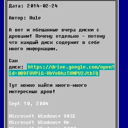
Дата: 2014-02-24
Автор: Hule
А вот и обещанные вчера диски с
дровами! Почему отдельно - потому
что каждый диск содержит в себе
много информации.
Сам
диск:
https://drive.google.com/open?
id=0B9FVVPiG-VbYeDhzTUNPU2JtbTQ
Тут можно найти много-много
интересных дров!
Sept 10, 2004
Microsoft Windows* 98SE
Microsoft Windows* Me