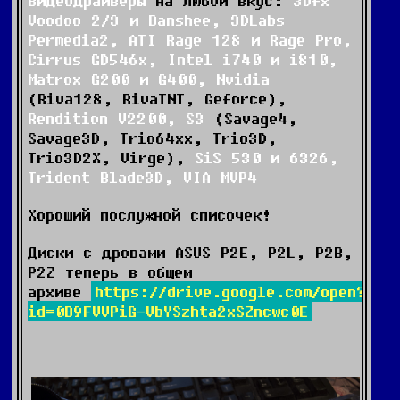
Видеодрайверы
на любой вкус:
3Dfx
Voodoo 2/3 и Banshee,
3DLabs
Permedia2, ATI Rage 128 и Rage Pro,
Cirrus GD546x, Intel i740 и i810,
Matrox G200 и G400, Nvidia
(Riva128, RivaTNT, Geforce),
Rendition V2200, S3
(Savage4,
Savage3D, Trio64xx, Trio3D,
Trio3D2X, Virge),
SiS 530 и 6326,
Trident Blade3D, VIA MVP4
Хороший послужной списочек!
Диски с дровами ASUS P2E, P2L, P2B,
P2Z теперь в общем
архиве
https://drive.google.com/open?
id=0B9FVVPiG-VbYSzhta2xSZncwc0E