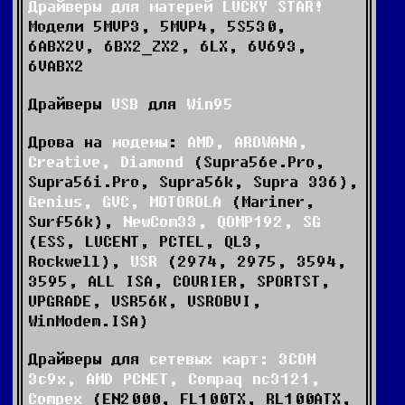
Драйверы для матерей LUCKY STAR!
Модели 5MVP3, 5MVP4, 5S530,
6ABX2V, 6BX2_ZX2, 6LX, 6V693,
6VABX2
Драйверы
USB
для
Win95
Дрова на
модемы
:
AMD, AROWANA,
Creative, Diamond
(Supra56e.Pro,
Supra56i.Pro, Supra56k, Supra 336),
Genius, GVC, MOTOROLA
(Mariner,
Surf56k),
NewCom33, QOMP192, SG
(ESS, LUCENT, PCTEL, QL3,
Rockwell),
USR
(2974, 2975, 3594,
3595, ALL ISA, COURIER, SPORTST,
UPGRADE, USR56K, USROBVI,
WinModem.ISA)
Драйверы для
сетевых карт: 3COM
3c9x, AMD PCNET, Compaq nc3121,
Compex
(EN2000, FL100TX, RL100ATX,