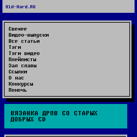
Old-Hard.RU
RSS сайта
RSS комментариев
Видео-выпуски
Свежее
Видео-выпуски
Все статьи
Тэги
Тэги видео
Плейлисты
Зал славы
Ссылки
О нас
Конкурсы
Помочь
ВЯЗАНКА ДРОВ СО СТАРЫХ
ДОБРЫХ CD