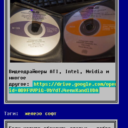
Видеодрайверы ATI, Intel, Nvidia и
многое
другое:
https://drive.google.com/open?
id=0B9FVVPiG-VbYdTJ4emxKandlUDA
Тэги:
железо
софт