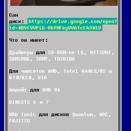
Сам
диск:
https://drive.google.com/open?
id=0B9FVVPiG-VbYMFkyVVA1cE43WlU
Что он имеет:
Драйверы
для
CD-ROM-ов LG, MITSUMI,
SAMSUNG, SONY, TOSHIBA
Для
чипсетов AMD, Intel 440LX/BX и
810/820, VIA
Апдейт
для
AMD K6
DIRECTX 6 и 7
HDD Tools
для дисков
Quantum, WDC,
FUJITSU