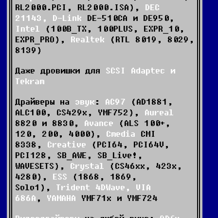
RL2000.PCI, RL2000.ISA),
DEC
21143, D-Link
DE-510CA и DE950,
Intel
(100B_TX, 100PLUS, EXPR_10,
EXPR_PRO),
Realtek
(RTL 8019, 8029,
8139)
Даже дровишки для
SCSI Adaptec и
Tekram
Драйверы на
звук
:
AC97
(AD1881,
ALC100, CS429x, YMF752),
Aureal
8820 и 8830,
Avance
(ALS 100+,
120, 200, 4000),
Cmedia
CMI
8338,
Creative
(PCI64, PCI64V,
PCI128, SB_AWE, SB_Live!,
WAVESETS),
Crystal
(CS46xx, 423x,
4280),
ESS
(1868, 1869,
Solo1),
Trident 4DWave, VIA
686A
,
YAMAHA
YMF71x и YMF724