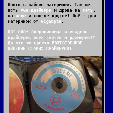
Взято с файлов материнки. Там же
есть
VGA-драйверы
и дрова на
сеть
,
на
звук
и многое другое! Всё - для
материнок от
Gigabyte
.
ВОТ ОНО! Сокровищница и кладезь
драйверов всех сортов и размеров!!
Да это же просто БОЖЕСТВЕННОЕ
ЯВЛЕНИЕ СТАРЫХ ДРАЙВЕРОВ!