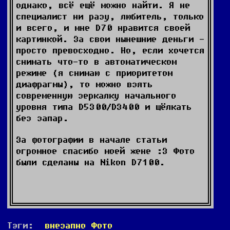
однако, всё ещё можно найти. Я не
специалист ни разу, любитель, только
и всего, и мне D70 нравится своей
картинкой. За свои нынешние деньги -
просто превосходно. Но, если хочется
снимать что-то в автоматическом
режиме (я снимаю с приоритетом
диафрагмы), то можно взять
современную зеркалку начального
уровня типа D5300/D3400 и щёлкать
без запар.
За фотографии в начале статьи
огромное спасибо моей жене :3 Фото
были сделаны на Nikon D7100.
Тэги:
внезапно
Фото