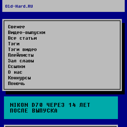
Old-Hard.RU
RSS сайта
RSS комментариев
Видео-выпуски
Свежее
Видео-выпуски
Все статьи
Тэги
Тэги видео
Плейлисты
Зал славы
Ссылки
О нас
Конкурсы
Помочь
NIKON D70 ЧЕРЕЗ 14 ЛЕТ
ПОСЛЕ ВЫПУСКА