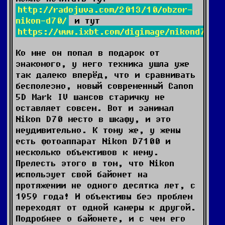
http://radojuva.com/2013/10/obzor-
nikon-d70/
и тут
https://www.ixbt.com/digimage/nikond70.s
Ко мне он попал в подарок от
знакомого, у него техника ушла уже
так далеко вперёд, что и сравнивать
бесполезно, новый современный Canon
5D Mark IV шансов старичку не
оставляет совсем. Вот и занимал
Nikon D70 место в шкафу, и это
неудивительно. К тому же, у жены
есть фотоаппарат Nikon D7100 и
несколько объективов к нему.
Прелесть этого в том, что Nikon
использует свой байонет на
протяжении не одного десятка лет, с
1959 года! И объективы без проблем
переходят от одной камеры к другой.
Подробнее о байонете, и с чем его