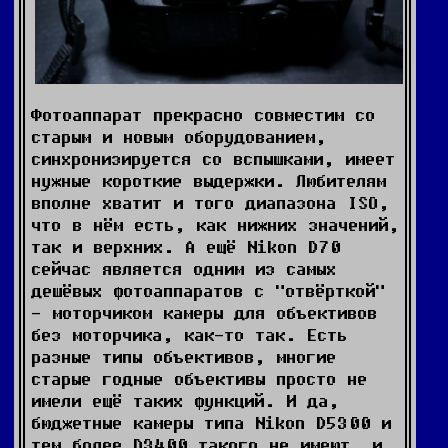
Фотоаппарат прекрасно совместим со
старым и новым оборудованием,
синхронизируется со вспышками, имеет
нужные короткие выдержки. Любителям
вполне хватит и того диапазона ISO,
что в нём есть, как нижних значений,
так и верхних. А ещё Nikon D70
сейчас является одним из самых
дешёвых фотоаппаратов с "отвёрткой"
- моторчиком камеры для объективов
без моторчика, как-то так. Есть
разные типы объективов, многие
старые годные объективы просто не
имели ещё таких функций. И да,
бюджетные камеры типа Nikon D5300 и
тем более D3400 такого не имеют, и