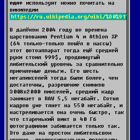
едят
используют можно почитать на
википедии
https://ru.wikipedia.org/wiki/%D0%91%D0
В далёком 2004 году во времена
царствования Pentium 4 и Athlon XP
(64 только-только пошёл в массы)
этот фотоаппарат тогда ещё средней
руки стоил 999$, продвинутый
любительский уровень за сравнительно
приемлемые деньги. Его шесть
мегапикселей тогда были более, чем
достаточны, разрешение снимков
3008х2000 пикселей, средний кадр
занимает в RAW 5,5 мегабайт. Сотня
кадров уже тянет на 550 мегабайт, и
настреливается она очень быстро, так
что старенький винт в 40 Гб
фотографиями забивается только так.
Это даже на простом любительсвом
уровне, профессиональные фотографы