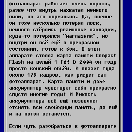
фотоаппарат работает очень хорошо,
разве что внутрь нахватал немного
пыли, но это нормально. Да, внешне
он тоже несколько потерял лоск,
немного стёрлись резиновые накладки,
куда-то потерялся "наглазник", но
внутри он всё ещё в прекрасном
состоянии, готов к бою. В этом
аппарате стояла карта памяти Compact
Flash на целый 1 Гб! В 2004-ом году
просто конский объём. И влазит туда
около 179 кадров, как рисует сам
фотоаппарат. Карта памяти и даже
аккумулятор чувствуют себя прекрасно
спустя многие годы! И ёмкость
аккумулятора всё ещё позволяет
отснять всю свободную память, да ещё
и на потом останется.
Если чуть разобраться в фотоаппарате