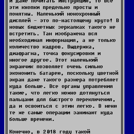
и даже почитать инструкцию, то все
эти кнопки предельно просты и
понятны. Маленький монохромный
дисплей - это по-настоящему круто! В
новых бюджетных зеркалках такого не
встретить. Там изображена вся
необходимая информация, а не только
количество кадров. Выдержка,
диафрагма, точка фокусировки и
многое другое. Этот маленький
экранчик позволяет очень сильно
экономить батарею, поскольку цветной
экран даже такого размера потребляет
куда больше. Все органы управления
такие, что легко можно дотянуться
пальцами для быстрого переключения,
да и освоиться с этим легко. В меню
те же самые операции занимают куда
больше времени.
Конечно, в 2018 году такой