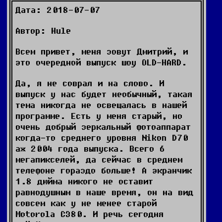
Дата: 2018-07-07
Автор: Hule
Всем привет, меня зовут Дмитрий, и
это очередной выпуск шоу OLD-HARD.
Да, я не соврал и на слово. И
выпуск у нас будет необычный, такая
тема никогда не освещалась в нашей
программе. Есть у меня старый, но
очень добрый зеркальный фотоаппарат
когда-то среднего уровня Nikon D70
аж 2004 года выпуска. Всего 6
мегапикселей, да сейчас в среднем
телефоне гораздо больше! А экранчик
1.8 дюйма никого не оставит
равнодушным в наше время, он на вид
совсем как у не менее старой
Motorola C380. И речь сегодня