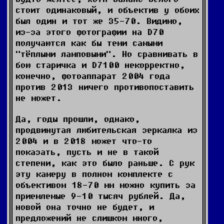
стоит одинаковый, и объектив у обоих
был один и тот же 35-70. Видимо,
из-за этого фотографии на D70
получаются как бы теми самыми
"тёплыми ламповыми". Но сравнивать в
бою старичка и D7100 некорректно,
конечно, фотоаппарат 2004 года
против 2013 ничего противопоставить
не может.
Да, годы прошли, однако,
продвинутая любительская зеркалка из
2004 и в 2018 может что-то
показать, пусть и не в такой
степени, как это было раньше. С рук
эту камеру в полном комплекте с
объективом 18-70 мм можно купить за
приемлемые 9-10 тысяч рублей. Да,
новой она точно не будет, и
предложений не слишком много,