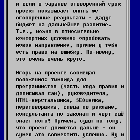
и если в заранее оговоренный срок
проект показывает опять же
оговоренные результаты – дадут
бюджет на дальнейшее развитие.
Т.е., можно в относительно
комфортных условиях опробовать
новое направление, причем у тебя
есть право на ошибку. По-моему,
это очень-очень круто.
Игорь на проекте совмещал
положения: тимлида для
программистов (часть кода правил и
дописывал сам), руководителя,
HTML-верстальщика, SEOшника,
переговорщика, спеца по рекламе,
консультанта по законам и черт ещё
знает кого! Причем, судя по тому,
что проект движется дальше – он
сумел это совместить успешно. Ну и