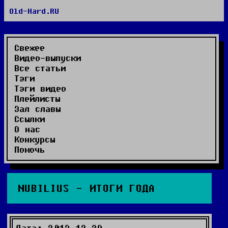
Old-Hard.RU
RSS сайта
RSS комментариев
Видео-выпуски
Свежее
Видео-выпуски
Все статьи
Тэги
Тэги видео
Плейлисты
Зал славы
Ссылки
О нас
Конкурсы
Помочь
NUBILIUS - ИТОГИ ГОДА
Дата: 2013-12-29