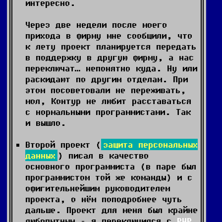
интересно.
Через две недели после моего
прихода в фирму мне сообщили, что
к лету проект планируется передать
в поддержку в другую фирму, а нас
переключат… непонятно куда. Ну или
раскидают по другим отделам. При
этом посоветовали не переживать,
мол, Контур не любит расставаться
с нормальными программистами. Так
и вышло.
Второй проект (
защита персональных
данных
) писал в качество
основного программиста (в паре был
программистом той же команды) и с
офигительнейшим руководителем
проекта, о нём поподробнее чуть
дальше. Проект для меня был крайне
любопытным – я переключился с
PHP