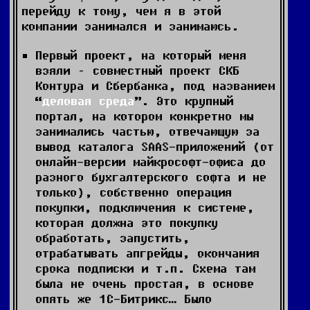
перейду к тому, чем я в этой
компании занимался и занимаюсь.
Первый проект, на который меня
взяли – совместный проект СКБ
Контура и Сбербанка, под названием
“
деловая среда
”. Это крупный
портал, на котором конкретно мы
занимались частью, отвечающую за
вывод каталога SAAS-приложений (от
онлайн-версии майкрософт-офиса до
разного бухгалтерского софта и не
только), собственно операция
покупки, подключения к системе,
которая должна это покупку
обработать, запустить,
отрабатывать апгрейды, окончания
срока подписки и т.п. Схема там
была не очень простая, в основе
опять же 1С-Битрикс… Было