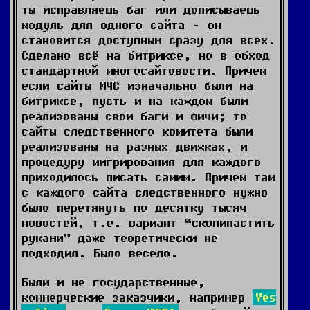
ты исправляешь баг или дописываешь
модуль для одного сайта – он
становится доступным сразу для всех.
Сделано всё на битриксе, но в обход
стандартной многосайтовости. Причем
если сайты МЧС изначально были на
битриксе, пусть и на каждом были
реализованы свои баги и фичи; то
сайты следственного комитета были
реализованы на разных движках, и
процедуру мигрирования для каждого
приходилось писать самим. Причем там
с каждого сайта следственного нужно
было перетянуть по десятку тысяч
новостей, т.е. вариант “скопипастить
руками” даже теоретически не
подходил. Было весело.
Были и не государственные,
коммерческие заказчики, например
Yes