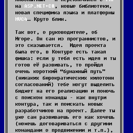
на
ASP.NET+C#
, новые библиотеки,
новая специфика языка и платформы
MVC4
… Круто блин.
Так вот, о руководителе, об
Игоре. Он сам из программистов, и
это сказывается. Идея проекта
была его, в Контуре есть такая
фишка: если у тебя есть идея и ты
готов её развивать, то пройдя
очень короткий “бумажный путь”
(никаких бюрократических килотонн
согласований) тебе могут выделить
бюджет на его реализацию и помочь
с поиском команды – как внутри
контура, так и поискать новых
разработчиков на проект. Далее ты
уже сам развиваешь его как хочешь
(можешь договариваться с другими
командами о продвижении и т.п.),