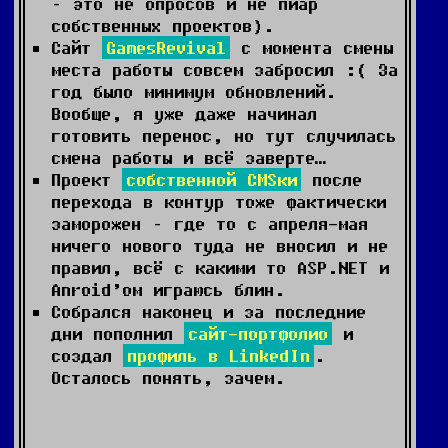
– это не опросов и не пиар
собственных проектов).
Сайт
GamesRevival
с момента смены
места работы совсем забросил :( За
год было минимум обновлений.
Вообще, я уже даже начинал
готовить перенос, но тут случилась
смена работы и всё заверте…
Проект
собственной CMSки
после
перехода в контур тоже фактически
заморожен – где то с апреля-мая
ничего нового туда не вносил и не
правил, всё с какими то ASP.NET и
Anroid’ом играюсь блин.
Собрался наконец и за последние
дни пополнил
сайт-портфолио
и
создал
профиль в LinkedIn
.
Осталось понять, зачем.