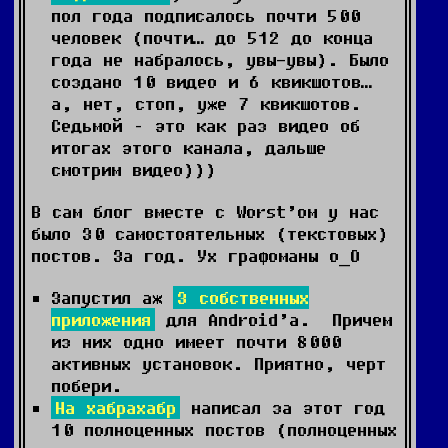
пол года подписалось почти 500
человек (почти… до 512 до конца
года не набралось, увы-увы). Было
создано 10 видео и 6 квикшотов…
а, нет, стоп, уже 7 квикшотов.
Седьмой – это как раз видео об
итогах этого канала, дальше
смотрим видео)))
В сам блог вместе с Worst’ом у нас
было 30 самостоятельных (текстовых)
постов. За год. Ух графоманы o_O
Запустил аж
3 собственных
приложения
для Android’а. Причем
из них одно имеет почти 8000
активных установок. Приятно, черт
побери.
На хабрахабр
написал за этот год
10 полноценных постов (полноценных