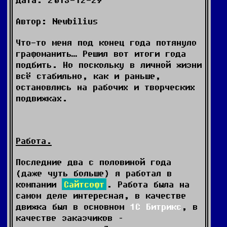
Автор: Newbilius
Что-то меня под конец года потянуло
графоманить… Решил вот итоги года
подбить. Но поскольку в личной жизни
всё стабильно, как и раньше,
остановлюсь на рабочих и творческих
подвижках.
Работа.
Последние два с половиной года
(даже чуть больше) я работал в
компании
Сайтсофт
. Работа была на
самом деле интересная, в качестве
движка был в основном
1С Битрикс
, в
качестве заказчиков –