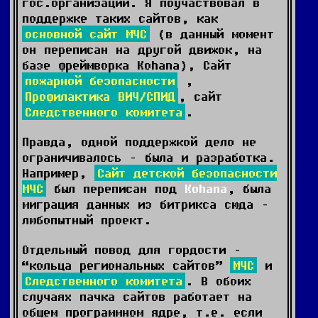
гос.организации. Я поучаствовал в
поддержке таких сайтов, как
основной сайт МЧС
(в данный момент
он переписан на другой движок, на
базе фреймворка Kohana), Сайт
пожарной безопасности
,
Профилактика ВИЧ/СПИД
, сайт
Следственного комитета
.
Правда, одной поддержкой дело не
ограничивалось – была и разработка.
Например,
Сайт детской безопасности
МЧС
был переписан под
Kohana
, была
миграция данных из битрикса сюда –
любопытный проект.
Отдельный повод для гордости –
“кольца региональных сайтов”
МЧС
и
Следственного комитета
. В обоих
случаях пачка сайтов работает на
общем программном ядре, т.е. если