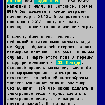
online
или
Радио ЮГРА
– оба сайта
написаны с нуля, на Битриксе. Причем
ЮГРА был доделан в конце февраля-
начале марта 2013… А запустили его
под конец 2013 года, не знаю,
почему – какие то политические игры.
В целом, было очень неплохо,
небольшой негатив выплескивать сюда
не буду – бумага всё стерпит, а вот
всемирная паутина – не факт. В любом
случае, в марте этого года я перешел
в другую компанию –
СКБ Контур
.
Основной профиль компании, как я бы
его сформулировал – электронная
отчетность во всём её многообразии.
“Миссия компании” звучит как “мир
без бумаги” (всё что можно сделать в
электронном виде – лучше делать в
электронном виде, а не напрягать
почту и факсы). Ну да ладно,