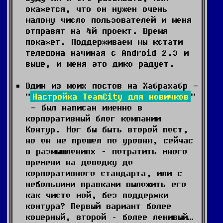
окажется, что он нужен очень
малому число пользователей и меня
отправят на 4й проект. Время
покажет. Поддерживаем мы кстати
телефона начиная с Android 2.3 и
выше, и меня это дико радует.
Один из моих постов на Хабрахабр -
"
Настройка TeamCity для новичков
"
- был написан именно в
корпоративный блог компании
Контур. Мог бы быть второй пост,
но он не прошел по уровню, сейчас
в размышлениях – потратить много
времени на доводку до
корпоративного стандарта, или с
небольшими правками выложить его
как чисто мой, без поддержки
контура? Первый вариант более
кошерный, второй – более ленивый…