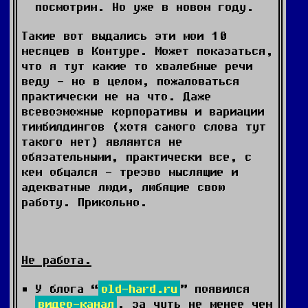
посмотрим. Но уже в новом году.
Такие вот выдались эти мои 10
месяцев в Контуре. Может показаться,
что я тут какие то хвалебные речи
веду - но в целом, пожаловаться
практически не на что. Даже
всевозможные корпоративы и вариации
тимбилдингов (хотя самого слова тут
такого нет) являются не
обязательными, практически все, с
кем общался - трезво мыслящие и
адекватные люди, любящие свою
работу. Прикольно.
Не работа.
У блога “
old-hard.ru
” появился
видео-канал
, за чуть не менее чем