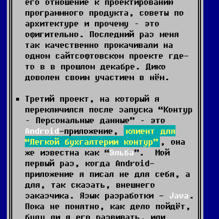
его отношение к проектированию
программного продукта, советы по
архитектуре и прочему – это
офигительно. Последний раз меня
так качественно прокачивали на
одном сайтсофтовском проекте где-
то в в прошлом декабре. Дико
доволен своим участием в нём.
Третий проект, на который я
переключился после запуска “Контур
– Персональные данные” – это
Android
-приложение,
клиент для
“Легкой бухгалтерии контур”
, она
же известна как “
Эльба
”. Мой
первый раз, когда Android-
приложение я писал не для себя, а
для, так сказать, внешнего
заказчика. Язык разработки -
Java
.
Пока не понятно, как дело пойдёт,
буду ли я его развивать, или