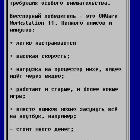
требующих особого вмешательства.
Бесспорный победитель - это VMWare
Workstation 11. Немного плюсов и
минусов:
+ легко настраивается
+ высокая скорость;
+ нагрузка на процессор ниже, видео
идёт через видео;
+ работают и старые, и более новые
игры;
+ вместо ящиков можно засунуть всё
на ноутбук, например;
- стоит много денег;