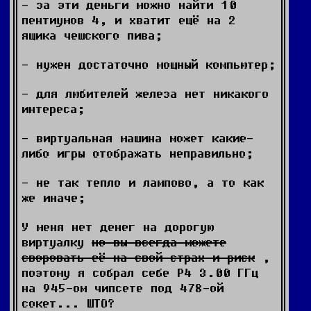
- за эти деньги можно найти 10
пентиумов 4, и хватит ещё на 2
ящика чешского пива;
- нужен достаточно мощный компьютер;
- для любителей железа нет никакого
интереса;
- виртуальная машина может какие-
либо игры отображать неправильно;
- не так тепло и лампово, а то как
же иначе;
У меня нет денег на дорогую
виртуалку
но вы всегда можете
своровать её на свой страх и риск
,
поэтому я собрал себе Р4 3.00 ГГц
на 945-ом чипсете под 478-ой
сокет... ШТО?