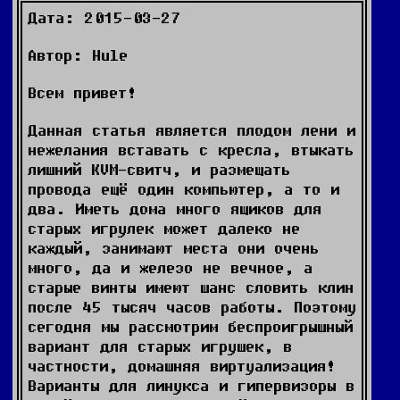
Дата: 2015-03-27
Автор: Hule
Всем привет!
Данная статья является плодом лени и
нежелания вставать с кресла, втыкать
лишний KVM-свитч, и размещать
провода ещё один компьютер, а то и
два. Иметь дома много ящиков для
старых игрулек может далеко не
каждый, занимают места они очень
много, да и железо не вечное, а
старые винты имеют шанс словить клин
после 45 тысяч часов работы. Поэтому
сегодня мы рассмотрим беспроигрышный
вариант для старых игрушек, в
частности, домашняя виртуализация!
Варианты для линукса и гипервизоры в