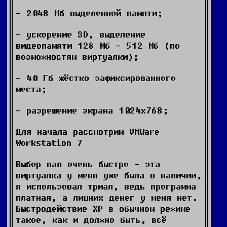
- 2048 Мб выделенной памяти;
- ускорение 3D, выделение
видеопамяти 128 Мб - 512 Мб (по
возможностям виртуалки);
- 40 Гб жёстко зафиксированного
места;
- разрешение экрана 1024х768;
Для начала рассмотрим VMWare
Workstation 7
Выбор пал очень быстро - эта
виртуалка у меня уже была в наличии,
я использовал триал, ведь программа
платная, а лишних денег у меня нет.
Быстродействие ХР в обычном режиме
такое, как и должно быть, всё