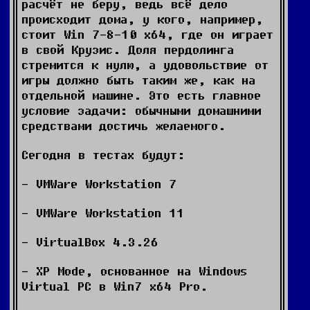
расчёт не беру, ведь всё дело
происходит дома, у кого, например,
стоит Win 7-8-10 x64, где он играет
в свой Крузис. Доля пердолинга
стремится к нулю, а удовольствие от
игры должно быть таким же, как на
отдельной машине. Это есть главное
условие задачи: обычными домашними
средствами достичь желаемого.
Сегодня в тестах будут:
- VMWare Workstation 7
- VMWare Workstation 11
- VirtualBox 4.3.26
- XP Mode, основанное на Windows
Virtual PC в Win7 x64 Pro.