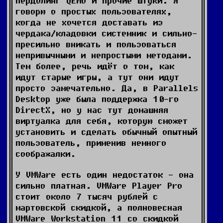
пердолинг QEMU и прочие штуки. Я
говорю о простых пользователях,
когда не хочется доставать из
чердака/кладовки системник и сильно-
пресильно вникать и пользоваться
непривычными и непростыми методами.
Тем более, речь идёт о том, как
идут старые игры, а тут они идут
просто замечательно. Да, в Parallels
Desktop уже была поддержка 10-го
DirectX, но у нас тут домашняя
виртуалка для себя, которую сможет
установить и сделать обычный опытный
пользователь, применив немного
соображалки.
У VMWare есть один недостаток - она
сильно платная. VMWare Player Pro
стоит около 7 тысяч рублей с
мартовской скидкой, а полновесная
VMWare Workstation 11 со скидкой