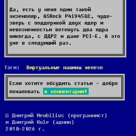
Да, есть у меня один такой
экземпляр, ASRock P4i945GC, чудо-
зверь с поддержкой двух ядер и
невозможностью воткнуть два ядра
никогда, с ДДР2 и даже PCI-E. А это
уже в следующий раз.
Тэги:
Виртуальные машины
железо
Если хотите обсудить статью - добро
пожаловать
в комментарии!
© Дмитрий Newbilius (программист)
и Дмитрий Hule (админ)
2010-2026 г.