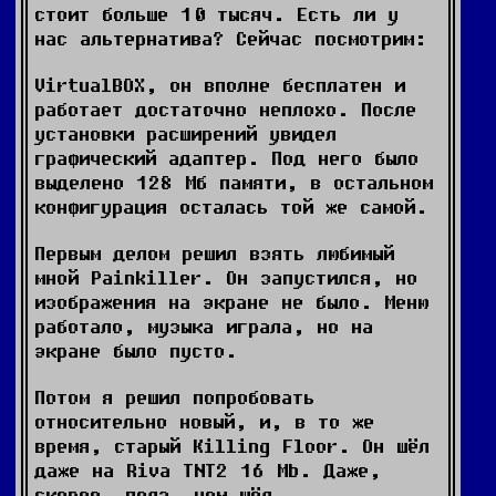
стоит больше 10 тысяч. Есть ли у
нас альтернатива? Сейчас посмотрим:
VirtualBOX, он вполне бесплатен и
работает достаточно неплохо. После
установки расширений увидел
графический адаптер. Под него было
выделено 128 Мб памяти, в остальном
конфигурация осталась той же самой.
Первым делом решил взять любимый
мной Painkiller. Он запустился, но
изображения на экране не было. Меню
работало, музыка играла, но на
экране было пусто.
Потом я решил попробовать
относительно новый, и, в то же
время, старый Killing Floor. Он шёл
даже на Riva TNT2 16 Mb. Даже,
скорее, полз, чем шёл.