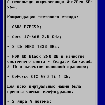
Я использую лицензионную Win7Pro SP1
x64.
Конфигурация тестового стенда:
- ASUS P7P55D;
- Core i7-860 2.8 GHz;
- 8 Gb DDR3 1333 MHz;
- HDD WD Black 250 Gb в качестве
системного винта + Seagate Barracuda
2 Tb в качестве основной хранилки;
- GeForce GTX 550 Ti 1 Gb;
Для всех виртуальных машин была
принята единая конфигурация:
- 2 ядра 4 потока;