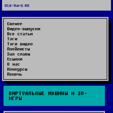
Old-Hard.RU
RSS сайта
RSS комментариев
Видео-выпуски
Свежее
Видео-выпуски
Все статьи
Тэги
Тэги видео
Плейлисты
Зал славы
Ссылки
О нас
Конкурсы
Помочь
ВИРТУАЛЬНЫЕ МАШИНЫ И 3D-
ИГРЫ