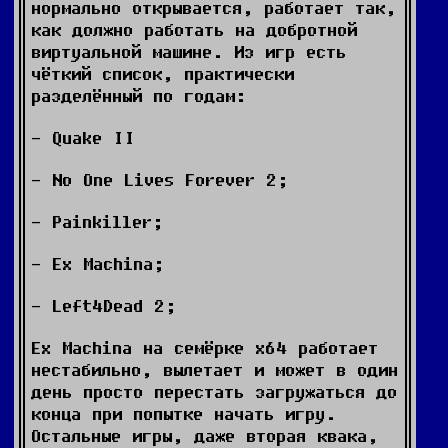
нормально открывается, работает так,
как должно работать на добротной
виртуальной машине. Из игр есть
чёткий список, практически
разделённый по годам:
- Quake II
- No One Lives Forever 2;
- Painkiller;
- Ex Machina;
- Left4Dead 2;
Ex Machina на семёрке х64 работает
нестабильно, вылетает и может в один
день просто перестать загружаться до
конца при попытке начать игру.
Остальные игры, даже вторая квака,